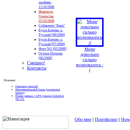
хвойник.
12/10/2008
Живность
Горностая.
05/10/2008
Собакевич "Капа"
Бухта Боярин. о.
Русский [09/2008]
Бухта Боярин. о.
Русский [07/2008]
Форт №5 [05/2008]
Море
Остров Петрова
довольно
[06/2008]
сильно
Смешно!
волновалось :
Контакты
(
Полезное:
Генератор паролей
Инкрементальный бэкап (incremental
backup)
Прием данных с GPS трекера GlobalSat
TR-151
Обо мне
|
Портфолио
|
How