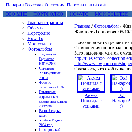
Панарин Вячеслав Олегович. Персональный сайт.
ОБО МНЕ
ПОРТФОЛИО
HOW-TO
МОИ ССЫЛКИ
Главная страница
/
/
Главная
Фотоальбом
Живн
Обо мне
Живность Горностая. 05/10/
Портфолио
How-To
Поехали ловить трепанг на г
Мои ссылки
От волнения он похоже попр
Фотоальбом
Зато наловили улиток с чуд
Ледоход на
http://files.school-collectio
Горностае
http://www.uwphoto.no/shope
[08/02/2009]
Страшная
Оказалось, что скоблянка из
Хэллоувинная
тыква
Фото по
технологии HDR
Гигантская
Акмеа
Эх!
африканская
Поллида с
Нажарю!
сухопутная улитка
усиками
:)
Ахатина
Разный старый
хлам
Учеба в Индии.
2004 год.
Шаморовский